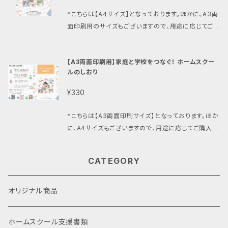
日本ホームスクール支援協会（HoSA）からのあいさつ
*こちらは【A４サイズ】となっております。ほかに、A3両
文を新しく追加いたしました。 【重要事項】☆必ずお読
面印刷用のサイズもございますので、用途に応じてご購
みください！ １）PDFデータの使用について この商品に
入をご検討ください。 「ホームスクールをまだ知らない
含まれるPDFデータは、購入者個人の使用に限定され
人たちに、ホームスクールを知ってもらいたい！」 そんな
ています。第三者へのコピーや譲渡、再販売、または他
【A3両面印刷用】家庭と学校をつなぐ！ ホームスクー
思いを込めて出来上がった、「ホームスクールのしお
の方法での配布は固く禁止されております。 これらの
ルのしおり
り」。 学校の先生や校長先生、ご家族、ご親戚…などな
行為が発覚した場合、刑事罰に問われる可能性があり
ど。 いろいろな方に見てもらえる内容になっておりま
¥330
ます。 ２）責任の免除 この商品を使用したことによって
す！ データは、汎用性の高い【A4版】です。 *しおりの販
発生した不利益、損失、または問題について、当協会は
売益は日本のホームスクール支援活動に使用させて
*こちらは【A3両面印刷サイズ】となっております。ほか
一切の責任を負いません。商品の使用に関する一切の
いただきます。 *PDFデータのため、コピーやデジタル
に、A4サイズもございますので、用途に応じてご購入を
リスクは、購入者自身に帰属します。ご利用に際しては
再配布などは行わないよう、なにとぞ良識に基づいて
ご検討ください。 「ホームスクールをまだ知らない人た
慎重にお考えいただき、必要であれば専門家のアドバ
ご利用いただけますと幸いです。
ちに、ホームスクールを知ってもらいたい！」 そんな思い
イスを受けることをおすすめいたします。 ３）協議方法
CATEGORY
を込めて出来上がった、「ホームスクールのしおり」。 学
と個別相談 商品の使用に関する疑問や問題が生じた
校の先生や校長先生、ご家族、ご親戚…などなど。 いろ
場合、当協会のサービスをご利用いただくことで、専門
いろな方に見てもらえる内容になっております！ データ
オリジナル商品
的なサポートを受けることができます。個別の相談や協
は、パンフレットとしても使用できる【A３両面印刷用】で
議方法については、当協会のサービスをご検討いただ
す。 *しおりの販売益は日本のホームスクール支援活
き、適切なアシストを受けることをお勧めいたします。
ホームスクール支援書類
動に使用させていただきます。 *PDFデータのため、コ
ご購入前に、上記の事項をよく理解し、自己の責任にお