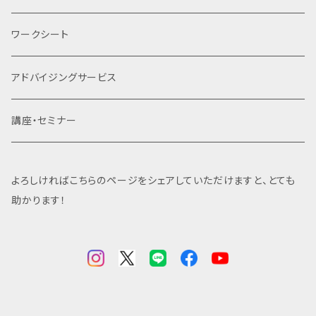
ピーやデジタル再配布などは行わないよう、なにとぞ良
いてご利用いただきますようお願い申し上げます。商品
識に基づいてご利用いただけますと幸いです。
ワークシート
のご購入は、これらの条件に同意されたものとみなさ
れます。
アドバイジングサービス
講座・セミナー
よろしければこちらのページをシェアしていただけますと、とても
助かります！