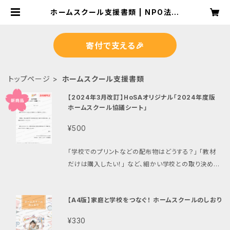
ホームスクール支援書類 | NPO法人
日本ホームスクール支援協会《HoS
A》 公式Webストア
寄付で支える🎉
トップページ
ホームスクール支援書類
【2024年3月改訂】HoSAオリジナル「2024年度版
ホームスクール協議シート」
¥500
「学校でのプリントなどの配布物はどうする？」 「教材
だけは購入したい！」 など、細かい学校との取り決めを
これ一枚で完結！ ホームスクール経験や、学校勤務経
験のあるHoSA理事が作成を担当しました。 ホームス
【A4版】家庭と学校をつなぐ！ ホームスクールのしおり
クールを円滑に進めるためには、学校との友好な連携
が不可欠。 所属学校との面談の際に是非ご利用くださ
¥330
い！ 2024年3月改訂！ 学校へ提出できる、NPO法人