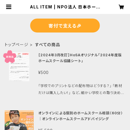
ALL ITEM | NPO法人 日本ホーム
スクール支援協会《HoSA》 公式We
bストア
寄付で支える🎉
トップページ
すべての商品
【2024年3月改訂】HoSAオリジナル「2024年度版
ホームスクール協議シート」
¥500
「学校でのプリントなどの配布物はどうする？」 「教材
だけは購入したい！」 など、細かい学校との取り決めを
これ一枚で完結！ ホームスクール経験や、学校勤務経
験のあるHoSA理事が作成を担当しました。 ホームス
オンラインによる個別のホームスクール相談〈60分〉
クールを円滑に進めるためには、学校との友好な連携
｜オンラインホームスクールアドバイジング
が不可欠。 所属学校との面談の際に是非ご利用くださ
い！ 2024年3月改訂！ 学校へ提出できる、NPO法人