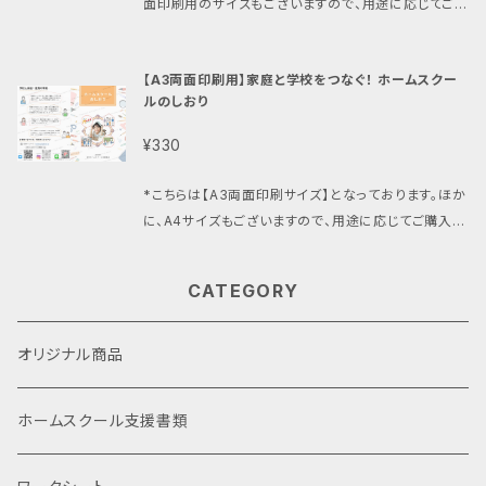
面印刷用のサイズもございますので、用途に応じてご購
などを行うことができます。 ◆発行書類の例：(書類発
い。 https://hosa.official.ec/p/00001 ※サービス
いてご利用いただきますようお願い申し上げます。商品
入をご検討ください。 「ホームスクールをまだ知らない
行手数料については、別途お支払いいただく必要があ
購入時点で、免責事項に同意したものと見なします +-
のご購入は、これらの条件に同意されたものとみなさ
人たちに、ホームスクールを知ってもらいたい！」 そんな
ります。) ・学校説明用資料の制作代行 ・就学支援（プ
+-+-+-【ご利用手順】+-+-+-+- １）ご購入後、3営業
れます。
【A3両面印刷用】家庭と学校をつなぐ！ ホームスクー
思いを込めて出来上がった、「ホームスクールのしお
レホームスクーラー向け）の入学時サポート ・ホームス
日以内に購入時のメールアドレスに、購入を確認する
ルのしおり
り」。 学校の先生や校長先生、ご家族、ご親戚…などな
クール協議シートの提供 ・ホームスクールのスケジュ
ご連絡をいたします。 ２）追加の情報が必要と判断され
ど。 いろいろな方に見てもらえる内容になっておりま
ール／ゴール設定、見える化 ・日常的なホームスクー
¥330
た場合は、日程調整後、送付されるURLリンク（登録不
す！ データは、汎用性の高い【A4版】です。 *しおりの販
ルカリキュラム・プログラムデザインの提案 ・短期、中
要）から、ビデオ通話に参加していただきます。 ３）ご自
売益は日本のホームスクール支援活動に使用させて
長期目標、育成計画の設定 ・第3者視点、学習レポー
*こちらは【A3両面印刷サイズ】となっております。ほか
宅に、HoSAの協会印を付与した資料をお届けします。
いただきます。 *PDFデータのため、コピーやデジタル
ト/フィードバックの作成 +-+-+-+-【その他お問い合
に、A4サイズもございますので、用途に応じてご購入を
+-+-+-+-【書類発行について】+-+-+-+- ◆本サー
再配布などは行わないよう、なにとぞ良識に基づいて
わせ】+-+-+-+- その他、事前にご質問等がある場合
ご検討ください。 「ホームスクールをまだ知らない人た
ビスで発行する書類は学校連携を目的とした以下の3
ご利用いただけますと幸いです。
は、「ショップに関するお問い合わせ」よりお問い合わせ
ちに、ホームスクールを知ってもらいたい！」 そんな思い
種類です。 ・学校窓口と家庭が記入する「ホームスクー
CATEGORY
ください。
を込めて出来上がった、「ホームスクールのしおり」。 学
ル協議シート」の提供と、作成に向けた支援 ・ご家庭の
校の先生や校長先生、ご家族、ご親戚…などなど。 いろ
ホームスクールの希望を実現するための客観的資料の
いろな方に見てもらえる内容になっております！ データ
オリジナル商品
作成 ・ホームスクール開始後の成績や出席の扱い方に
は、パンフレットとしても使用できる【A３両面印刷用】で
ついての希望シートの作成 +-+-+-+-【その他お問い
す。 *しおりの販売益は日本のホームスクール支援活
合わせ】+-+-+-+- その他、事前にご質問等がある場
ホームスクール支援書類
動に使用させていただきます。 *PDFデータのため、コ
合は、「ショップに関するお問い合わせ」よりお問い合わ
ピーやデジタル再配布などは行わないよう、なにとぞ良
せください。
識に基づいてご利用いただけますと幸いです。