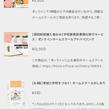
¥5,500
日本ホームスクール支援協会（HoSA）からのあいさつ
文を新しく追加いたしました。 【重要事項】☆必ずお読
オンラインで1時間のビデオ通話を行いながら、詳細な
みください！ １）PDFデータの使用について この商品に
ホームスクールのご相談を承ります。 希望するご家庭
含まれるPDFデータは、購入者個人の使用に限定され
には「ホームスクール協議シート（対象年度版）」をPD
ています。第三者へのコピーや譲渡、再販売、または他
Fデータでお送りします。 ★必ずお読みください★ 免責
の方法での配布は固く禁止されております。 これらの
【個別相談購入者のみ】学校連携用書類の発行サービ
事項につきましては、以下のリンクをご覧ください。 htt
行為が発覚した場合、刑事罰に問われる可能性があり
ス｜オンラインホームスクールアドバイジング
ps://hosa.official.ec/p/00001 ※サービス購入時
ます。 ２）責任の免除 この商品を使用したことによって
点で、免責事項に同意したものと見なします +-+-+-+
¥12,000
発生した不利益、損失、または問題について、当協会は
-【ご利用手順】+-+-+-+- １）ご購入後、購入時のメー
一切の責任を負いません。商品の使用に関する一切の
ルアドレスに、事前確認フォーム（ホームスクールのご
この商品は、「オンラインによる個別のホームスクール
リスクは、購入者自身に帰属します。ご利用に際しては
相談事項をヒアリングするため）への入力案内と、日程
相談」（ https://hosa.official.ec/items/466930
慎重にお考えいただき、必要であれば専門家のアドバ
希望についてご連絡いたします。（3営業日以内に送付）
69 ） をご利用いただいた方のみがご利用になれます。
イスを受けることをおすすめいたします。 ３）協議方法
２）日程調整後、当日までにフォームの入力をお済ませ
事前にご入力いただいた情報をもとに、学校連携用の
と個別相談 商品の使用に関する疑問や問題が生じた
ください。 ３）事前に送付されるURLリンク（登録不要）
【A4版】家庭と学校をつなぐ！ ホームスクールのしおり
書類発行を行います。追加で必要な情報のヒアリング
場合、当協会のサービスをご利用いただくことで、専門
から、ビデオ通話に参加し、個別のホームスクール相談
を、メールやオンライン通話等を使用して行うことがあ
的なサポートを受けることができます。個別の相談や協
¥330
を受けます。 +-+-+-+-【書類発行について】+-+-+-
ります。 後日HoSAの協会印を付与した客観的な資料
議方法については、当協会のサービスをご検討いただ
+- ◆本サービスをご利用いただいた方は、別途有料の
を作成し、ご自宅へ郵送します。 ★必ずお読みください
き、適切なアシストを受けることをお勧めいたします。
*こちらは【A４サイズ】となっております。ほかに、A3両
オプションでホームスクールの学校提出用資料の発行
★ 免責事項につきましては、以下のリンクをご覧くださ
ご購入前に、上記の事項をよく理解し、自己の責任にお